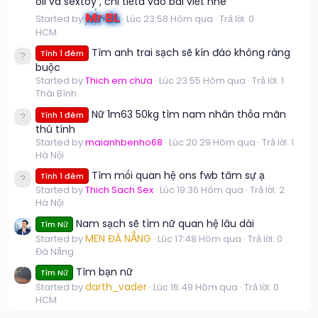
oil và sextoy , chi tiếta vào bài viết nhé
Mr BL
Started by
Lúc 23:58 Hôm qua
Trả lời: 0
HCM
Tìm anh trai sạch sẽ kín đáo không ràng
Tình 1 đêm
buộc
Started by
Thich em chưa
Lúc 23:55 Hôm qua
Trả lời: 1
Thái Bình
Nữ 1m63 50kg tìm nam nhân thỏa mãn
Tình 1 đêm
thú tính
Started by
maianhbenho68
Lúc 20:29 Hôm qua
Trả lời: 1
Hà Nội
Tìm mối quan hệ ons fwb tâm sự ạ
Tình 1 đêm
Started by
Thich Sach Sex
Lúc 19:36 Hôm qua
Trả lời: 2
Hà Nội
Nam sạch sẽ tìm nữ quan hệ lâu dài
Tìm Nữ
MEN ĐÀ NẴNG
Started by
Lúc 17:48 Hôm qua
Trả lời: 0
Đà Nẵng
Tìm bạn nữ
Tìm Nữ
darth_vader
Started by
Lúc 16:49 Hôm qua
Trả lời: 0
HCM