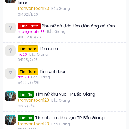
lưu ạ
tranvantoan123
Bắc Giang
0
146
21/1/26
Phụ nữ cô đơn tìm đàn ông cô đơn
Tình 1 đêm
monghoaim33
Bắc Giang
4
300
23/6/26
tìm nam
Tìm Nam
ha20
Bắc Giang
3
410
5/7/26
Tìm anh trai
Tìm Nam
tim123
Bắc Giang
5
422
17/7/26
Tìm nữ khu vực TP Bắc Giang
Tìm Nữ
tranvantoan123
Bắc Giang
0
131
9/3/26
Tìm chị em khu vực TP Bắc Giang
Tìm Nữ
tranvantoan123
Bắc Giang