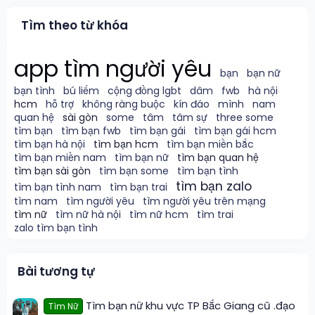
Tìm theo từ khóa
app tìm người yêu
bạn
bạn nữ
bạn tình
bú liếm
cộng đồng lgbt
dâm
fwb
hà nội
hcm
hỗ trợ
không ràng buộc
kín đáo
mình
nam
quan hệ
sài gòn
some
tâm
tâm sự
three some
tìm bạn
tìm bạn fwb
tìm bạn gái
tìm bạn gái hcm
tìm bạn hà nội
tìm bạn hcm
tìm bạn miền bắc
tìm bạn miền nam
tìm bạn nữ
tìm bạn quan hệ
tìm bạn sài gòn
tìm bạn some
tìm bạn tình
tìm bạn zalo
tìm bạn tình nam
tìm bạn trai
tìm nam
tìm người yêu
tìm người yêu trên mạng
tìm nữ
tìm nữ hà nội
tìm nữ hcm
tìm trai
zalo tìm bạn tình
Bài tương tự
Tìm bạn nữ khu vực TP Bắc Giang cũ .đạo
Tìm Nữ