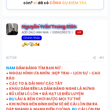
cồn?
vì
đã có
CÔNG CỤ KIỂM TRA
Nguyễn Trần Trung Kiên
ADD ZALO ANH NHA《 0356236270 》
VIP
Chính Thức
6/7/26
#2
NAM
DÂM ĐÃNG TÌM BẠN NỮ :
● NGOẠI HÌNH ƯA NHÌN : ĐẸP TRAI - LỊCH SỰ - CAO
RÁO
● CẶC TO & DÀI NHƯ CẶC TÂY
● KHẨU DÂM RÊN LA DÂM ĐÃNG NGHE LÀ NỨNG
● BÚ LIẾM LỔ LỒN + ĐÁ HẠT LE ĐIÊU LUYỆN
●
ĐỤ
LÂU & BỀN CHƠI ĐƯỢC MỌI TƯ THẾ
● KHI NỨNG ĐẾN ĐỈNH ĐIỂM SẼ ĐÈ CÁI LỒN EM RA
DẬP NHANH & MẠNH ĐIÊN CUỒNG,
ĐỤ
CÁI LỒN EM