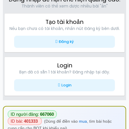
Thành viên có thể xem được nhiều bài "ẩn"
Tạo tài khoản
Nếu bạn chưa có tài khoản, nhấn nút Đăng ký bên dưới.
Đăng ký
Login
Bạn đã có sẵn 1 tài khoản? Đăng nhập tại đây.
Login
ID người đăng:
667060
ID bài:
401333
(Dùng để điền vào
mua
, tìm bài hoặc
cung cấp cho BQT khi khiếu nại)