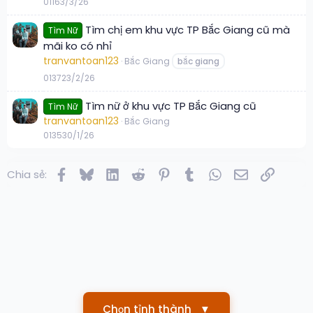
0
116
3/3/26
Tìm chị em khu vực TP Bắc Giang cũ mà
Tìm Nữ
mãi ko có nhỉ
tranvantoan123
Bắc Giang
bắc giang
0
137
23/2/26
Tìm nữ ở khu vực TP Bắc Giang cũ
Tìm Nữ
tranvantoan123
Bắc Giang
0
135
30/1/26
Facebook
Bluesky
LinkedIn
Reddit
Pinterest
Tumblr
WhatsApp
Email
Link
Chia sẻ:
Chọn tỉnh thành
▼