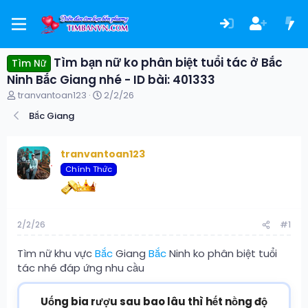
Tìm bạn nữ ko phân biệt tuổi tác ở Bắc
Tìm Nữ
Ninh Bắc Giang nhé - ID bài: 401333
T
N
tranvantoan123
2/2/26
h
g
Bắc Giang
r
à
e
y
a
g
tranvantoan123
d
ử
s
i
Chính Thức
t
a
r
t
2/2/26
#1
e
r
Tìm nữ khu vực
Bắc
Giang
Bắc
Ninh ko phân biệt tuổi
tác nhé đáp ứng nhu cầu
Uống bia rượu sau bao lâu thì hết nồng độ