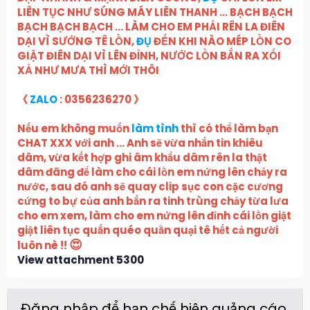
LIÊN TỤC NHƯ SÚNG MÁY LIÊN THANH ... BẠCH BẠCH
BẠCH BẠCH BẠCH ... LÀM CHO EM PHẢI RÊN LA ĐIÊN
DẠI VÌ SƯỚNG TÊ LỒN,
ĐỤ
ĐẾN KHI NÀO MÉP LỒN CO
GIẬT ĐIÊN DẠI VÌ LÊN ĐỈNH, NƯỚC LỒN BẮN RA XỐI
XẢ NHƯ MƯA THÌ MỚI THÔI
《
ZALO
: 0356236270 》
Nếu em không muốn
làm tình
thì có thể làm bạn
CHAT XXX với anh ... Anh sẽ vừa nhắn tin khiêu
dâm, vừa kết hợp ghi âm khẩu dâm rên la thật
dâm đãng để làm cho cái lồn em nứng lên chảy ra
nước, sau đó anh sẽ quay clip sục con cặc cương
cứng to bự của anh bắn ra tinh trùng chảy từa lưa
cho em xem, làm cho em nứng lên đỉnh cái lồn giật
giật liên tục quắn quéo quằn quại tê hết cả người
😍
luôn nè !!
View attachment 5300
Đăng nhập để hạn chế hiện quảng cáo.