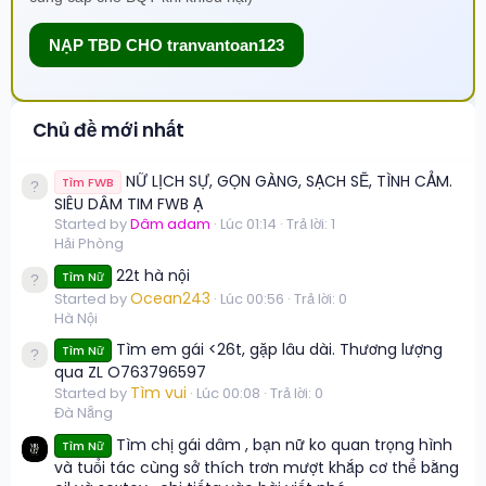
NẠP TBD CHO tranvantoan123
Chủ đề mới nhất
NỮ LỊCH SỰ, GỌN GÀNG, SẠCH SẼ, TÌNH CẢM.
Tìm FWB
SIÊU DÂM TIM FWB Ạ
Started by
Dâm adam
Lúc 01:14
Trả lời: 1
Hải Phòng
22t hà nội
Tìm Nữ
Ocean243
Started by
Lúc 00:56
Trả lời: 0
Hà Nội
Tìm em gái <26t, gặp lâu dài. Thương lượng
Tìm Nữ
qua ZL O763796597
Tìm vui
Started by
Lúc 00:08
Trả lời: 0
Đà Nẵng
Tìm chị gái dâm , bạn nữ ko quan trọng hình
Tìm Nữ
và tuổi tác cùng sở thích trơn mượt khắp cơ thể bằng