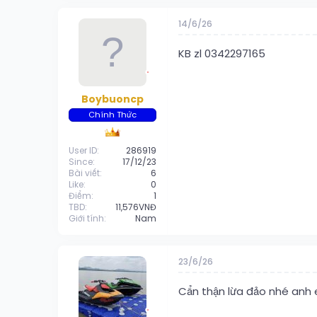
14/6/26
KB zl 0342297165
Boybuoncp
Chính Thức
User ID
286919
Since
17/12/23
Bài viết
6
Like
0
Điểm
1
TBD
11,576VNĐ
Giới tính
Nam
23/6/26
Cẩn thận lừa đảo nhé anh