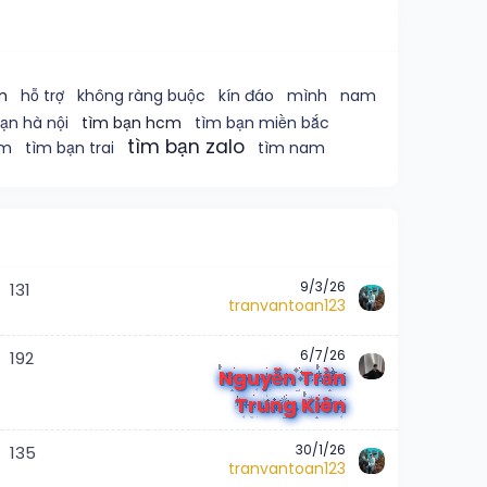
m
hỗ trợ
không ràng buộc
kín đáo
mình
nam
ạn hà nội
tìm bạn hcm
tìm bạn miền bắc
tìm bạn zalo
am
tìm bạn trai
tìm nam
9/3/26
131
tranvantoan123
6/7/26
192
Nguyễn Trần
Trung Kiên
30/1/26
135
tranvantoan123