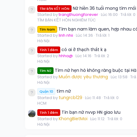
Nữ hiền 36 tuổi mong tìm mối
TÌM BẠN KẾT HÔN
Started by
trangthuongforever
Lúc 16:00
Trả lời: 0
TÌM BẠN KẾT HÔN NGHIÊM TÚC
Tìm bạn nam làm quen, hợp nhau có t
Tìm Nam
Started by
linh nhii
Lúc 14:36
Trả lời: 1
Hà Nội
có ai ở thạch thất k ạ
Tình 1 đêm
Started by
hhha@
Lúc 14:16
Trả lời: 2
Hà Nội
Tìm nữ hẹn hò không ràng buộc tại Hà
Tìm Nữ
Muốn được yêu thương
Started by
Lúc 13:58
Trả 
Hà Nội
tìm nữ
Quận 10
tungrcb129
Started by
Lúc 11:48
Trả lời: 0
HCM
Tìn bạn nữ nvvp HN giao lưu
Tình 1 đêm
KhongBietMoi
Started by
Lúc 11:12
Trả lời: 0
Hà Nội