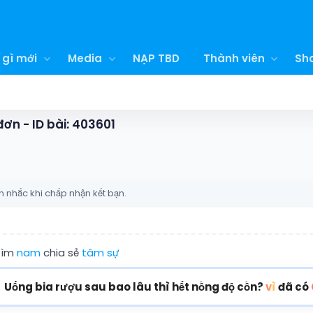
 gì mới
Media
NẠP TBD
Thành viên
Sh
ơn - ID bài: 403601
n nhắc khi chấp nhận kết bạn.
 tìm
nam
chia sẻ
tâm sự
Uống bia rượu sau bao lâu thì hết nồng độ cồn?
vì
đã có