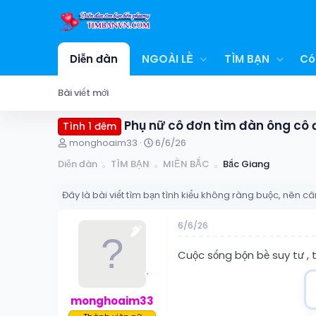
Diễn đàn
NGOÀI LỀ
TÌM BẠN
Có
Bài viết mới
Phụ nữ cô đơn tìm đàn ông cô đ
Tình 1 đêm
T
N
monghoaim33
6/6/26
h
g
Diễn đàn
TÌM BẠN
MIỀN BẮC
Bắc Giang
r
à
e
y
a
g
Đây là bài viết tìm bạn tình kiểu không ràng buộc, nên câ
d
ử
s
i
6/6/26
t
a
Cuộc sống bộn bề suy tư ,
r
t
e
r
monghoaim33