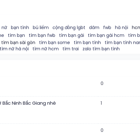
 nữ
bạn tình
bú liếm
cộng đồng lgbt
dâm
fwb
hà nội
hc
me
tìm bạn
tìm bạn fwb
tìm bạn gái
tìm bạn gái hcm
tìm b
tìm bạn sài gòn
tìm bạn some
tìm bạn tình
tìm bạn tình n
tìm nữ hà nội
tìm nữ hcm
tìm trai
zalo tìm bạn tình
0
 ở Bắc Ninh Bắc Giang nhé
1
0