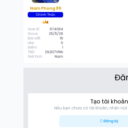
Nam Phong 89
Chính Thức
User ID
674064
Since
25/5/26
Bài viết
16
Like
0
Điểm
1
TBD
29,927VNĐ
Giới tính
Nam
Đăn
Tạo tài khoản
Nếu bạn chưa có tài khoản, nhấn nút
Đăng ký