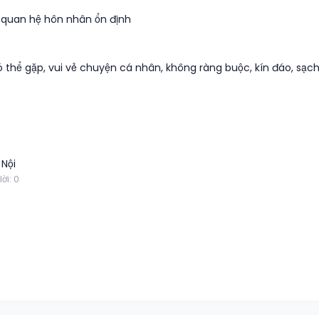
 quan hệ hôn nhân ổn định
hể gặp, vui vẻ chuyện cá nhân, không ràng buộc, kín đáo, sạch
 Nội
lời: 0