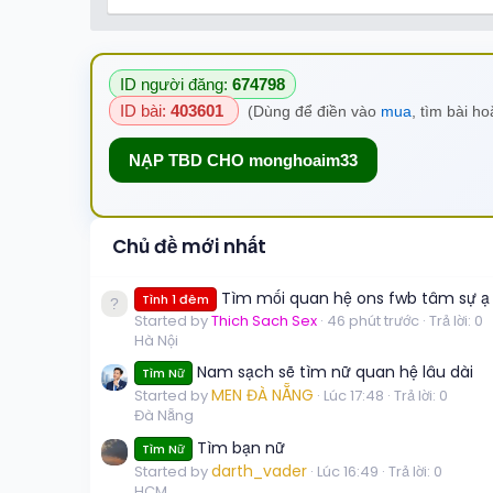
ID người đăng:
674798
ID bài:
403601
(Dùng để điền vào
mua
, tìm bài h
NẠP TBD CHO monghoaim33
Chủ đề mới nhất
Tìm mối quan hệ ons fwb tâm sự ạ
Tình 1 đêm
Started by
Thich Sach Sex
46 phút trước
Trả lời: 0
Hà Nội
Nam sạch sẽ tìm nữ quan hệ lâu dài
Tìm Nữ
MEN ĐÀ NẴNG
Started by
Lúc 17:48
Trả lời: 0
Đà Nẵng
Tìm bạn nữ
Tìm Nữ
darth_vader
Started by
Lúc 16:49
Trả lời: 0
HCM