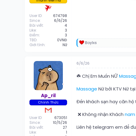
Thành viên nữ
User ID
674798
Since
6/6/26
Bài viết
4
Like
3
Điểm
3
TBD
0VNĐ
Boylxs
R
Giới tính
Nữ
e
a
c
6/6/26
t
i
o
☘️ Chị Em Muốn NỮ
Massa
n
s
Massage
Nữ bởi KTV Nữ tạ
:
Ap_ril
Đến khách sạn hay căn hộ t
Chính Thức
️ ❌ Không nhận Khách
nam
User ID
673051
Since
10/5/26
Liên hệ telegram em để đượ
Bài viết
27
Like
1