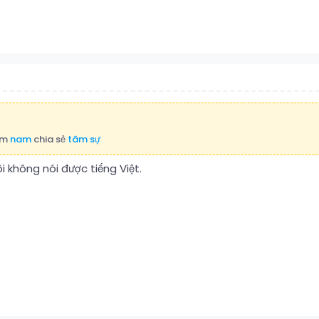
tìm
nam
chia sẻ
tâm sự
i không nói được tiếng Việt.