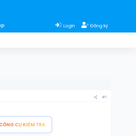
op
Login
Đăng ký
#1
CÔNG CỤ KIỂM TRA