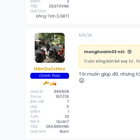
Điểm
3
TBD
29,970VNĐ
Giới tính
Đồng Tính (LGBT)
6/6/26
monghoaim33 nói:
Cuộc sống bộn bề suy tư , 
HànQuốcHeo
Tôi muốn giúp đỡ, nhưng tô
Chính Thức
😛
User ID
666908
Since
18/1/26
Bài viết
7
Like
0
Điểm
1
Tuổi
33
Nơi ở
Quan7
TBD
264,989VNĐ
Giới tính
Nam