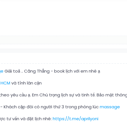
ge
Giải toả .. Căng Thẳng - book lịch với em nhé ạ
i
HCM
và tỉnh lân cận
heo yêu cầu ạ. Em Chú trọng lịch sự và tinh tế. Bảo mật thông
- Khách cặp đôi có người thứ 3 trong phòng lúc
massage
c tư vấn và đặt lịch nhé:
https://t.me/aprilyoni