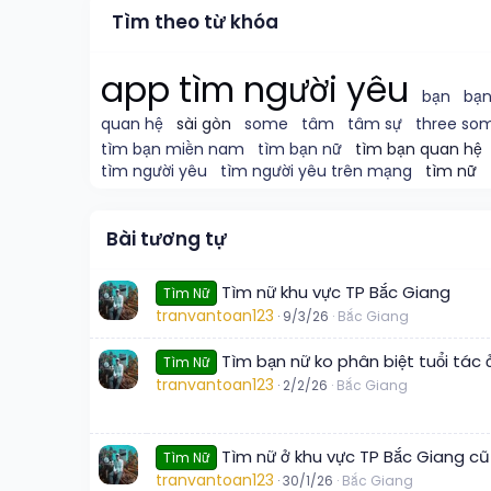
Tìm theo từ khóa
app tìm người yêu
bạn
bạn
quan hệ
sài gòn
some
tâm
tâm sự
three so
tìm bạn miền nam
tìm bạn nữ
tìm bạn quan hệ
tìm người yêu
tìm người yêu trên mạng
tìm nữ
Bài tương tự
Tìm nữ khu vực TP Bắc Giang
Tìm Nữ
tranvantoan123
9/3/26
Bắc Giang
Tìm bạn nữ ko phân biệt tuổi tác
Tìm Nữ
tranvantoan123
2/2/26
Bắc Giang
Tìm nữ ở khu vực TP Bắc Giang cũ
Tìm Nữ
tranvantoan123
30/1/26
Bắc Giang