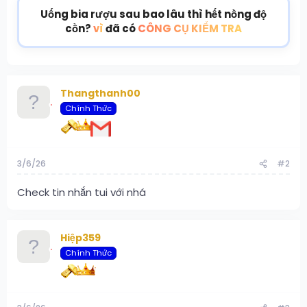
Uống bia rượu sau bao lâu thì hết nồng độ
cồn?
vì
đã có
CÔNG CỤ KIỂM TRA
Thangthanh00
Chính Thức
3/6/26
#2
Check tin nhắn tui với nhá
Hiệp359
Chính Thức