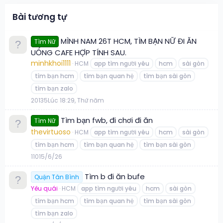
Bài tương tự
MÌNH NAM 26T HCM, TÌM BẠN NỮ ĐI ĂN
Tìm Nữ
UỐNG CAFE HỢP TÍNH SAU.
minhkhoi1111
HCM
app tìm người yêu
hcm
sài gòn
tìm bạn hcm
tìm bạn quan hệ
tìm bạn sài gòn
tìm bạn zalo
20
135
Lúc 18:29, Thứ năm
Tìm bạn fwb, đi chơi đi ăn
Tìm Nữ
thevirtuoso
HCM
app tìm người yêu
hcm
sài gòn
tìm bạn hcm
tìm bạn quan hệ
tìm bạn sài gòn
1
101
5/6/26
Tìm b đi ăn bufe
Quận Tân Bình
Yêu quái
HCM
app tìm người yêu
hcm
sài gòn
tìm bạn hcm
tìm bạn quan hệ
tìm bạn sài gòn
tìm bạn zalo