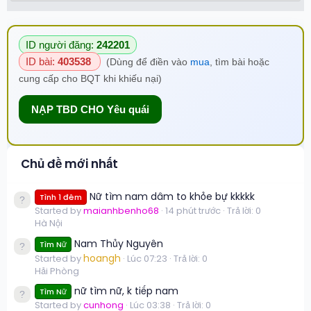
ID người đăng:
242201
ID bài:
403538
(Dùng để điền vào
mua
, tìm bài hoặc
cung cấp cho BQT khi khiếu nại)
NẠP TBD CHO Yêu quái
Chủ đề mới nhất
Nữ tìm nam dâm to khỏe bự kkkkk
Tình 1 đêm
Started by
maianhbenho68
14 phút trước
Trả lời: 0
Hà Nội
Nam Thủy Nguyên
Tìm Nữ
hoangh
Started by
Lúc 07:23
Trả lời: 0
Hải Phòng
nữ tìm nữ, k tiếp nam
Tìm Nữ
Started by
cunhong
Lúc 03:38
Trả lời: 0