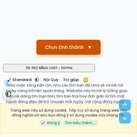
Chọn tỉnh thành
▼
Standard
Nội Quy
Trợ giúp
R
☰
S
Giữa cuộc sống bận rộn, nhu cầu tìm bạn để chia sẻ và kết nối
S
ngày càng trở nên quan trọng. Website này là nơi lý tưởng giúp
bạn dễ dàng tìm bạn tình, tìm bạn trai hay đơn giản là tìm một
người đồng điệu để trò chuyện mỗi ngày. Với cộng đồng người
Top
dùng đa dạng, hệ thống ghép đôi thông minh và giao diện thân
Trang web này sử dụng cookie. Tiếp tục sử dụng trang web này
thiện, bạn có thể nhanh chóng tìm thấy mối quan hệ phù hợp với
đồng nghĩa với việc bạn đồng ý sử dụng cookie của chúng tôi.
Bot
mong muốn của mình. Đừng ngần ngại bắt đầu hành trình kết nối
Đồng ý
Tìm hiểu thêm.…
ngay hôm nay tại
tìm bạn
, nơi những mối duyên mới bắt đầu.