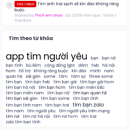
Tìm anh trai sạch sẽ kín đáo không ràng
Tình 1 đêm
buộc
Started by
Thich em chưa
Lúc 23:55 Hôm qua
Trả lời: 1
Thái Bình
Tìm theo từ khóa
app tìm người yêu
bạn
bạn nữ
bạn tình
bú liếm
cộng đồng lgbt
dâm
fwb
hà nội
hcm
hỗ trợ
không ràng buộc
kín đáo
mình
nam
quan hệ
sài gòn
some
tâm
tâm sự
three some
tìm bạn
tìm bạn fwb
tìm bạn gái
tìm bạn gái hcm
tìm bạn hà nội
tìm bạn hcm
tìm bạn miền bắc
tìm bạn miền nam
tìm bạn nữ
tìm bạn quan hệ
tìm bạn sài gòn
tìm bạn some
tìm bạn tình
tìm bạn zalo
tìm bạn tình nam
tìm bạn trai
tìm nam
tìm người yêu
tìm người yêu trên mạng
tìm nữ
tìm nữ hà nội
tìm nữ hcm
tìm trai
zalo tìm bạn tình