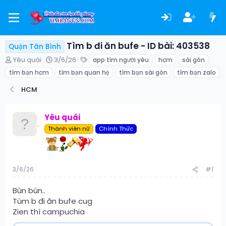
Tìm b đi ăn bufe - ID bài: 403538
Quận Tân Bình
T
N
T
Yêu quái
3/6/26
app tìm người yêu
hcm
sài gòn
h
g
ừ
tìm bạn hcm
tìm bạn quan hệ
tìm bạn sài gòn
tìm bạn zalo
r
à
k
e
y
h
HCM
a
g
ó
d
ử
a
s
i
Yêu quái
t
Thành viên nữ
Chính Thức
a
r
t
e
r
3/6/26
#1
Bùn bùn..
Tùm b đi ăn bufe cug
Zien thì campuchia