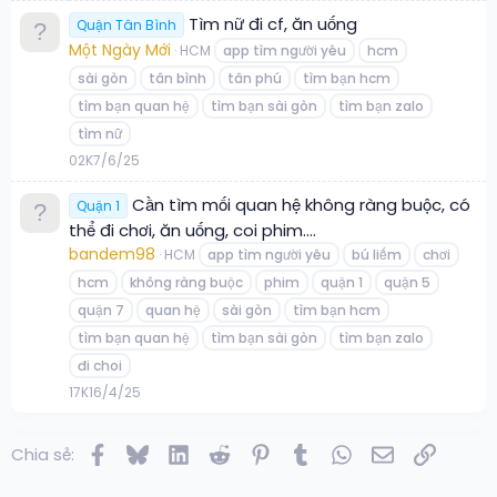
Tìm nữ đi cf, ăn uống
Quận Tân Bình
Một Ngày Mới
HCM
app tìm người yêu
hcm
sài gòn
tân bình
tân phú
tìm bạn hcm
tìm bạn quan hệ
tìm bạn sài gòn
tìm bạn zalo
tìm nữ
0
2K
7/6/25
Cần tìm mối quan hệ không ràng buộc, có
Quận 1
thể đi chơi, ăn uống, coi phim….
bandem98
HCM
app tìm người yêu
bú liếm
chơi
hcm
không ràng buộc
phim
quận 1
quận 5
quận 7
quan hệ
sài gòn
tìm bạn hcm
tìm bạn quan hệ
tìm bạn sài gòn
tìm bạn zalo
đi choi
1
7K
16/4/25
Facebook
Bluesky
LinkedIn
Reddit
Pinterest
Tumblr
WhatsApp
Email
Link
Chia sẻ: