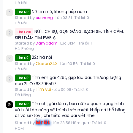
Hà Nội
Nữ tìm nữ, không tiếp nam
Tìm Nữ
Started by
cunhong
Lúc 03:31
Trả lời: 0
Hà Nội
NỮ LỊCH SỰ, GỌN GÀNG, SẠCH SẼ, TÌNH CẢM.
Tìm FWB
SIÊU DÂM TIM FWB Ạ
Started by
Dâm adam
Lúc 01:14
Trả lời: 1
Hải Phòng
22t hà nội
Tìm Nữ
Ocean243
Started by
Lúc 00:56
Trả lời: 0
Hà Nội
Tìm em gái <26t, gặp lâu dài. Thương lượng
Tìm Nữ
qua ZL O763796597
Tìm vui
Started by
Lúc 00:08
Trả lời: 0
Đà Nẵng
Tìm chị gái dâm , bạn nữ ko quan trọng hình
Tìm Nữ
và tuổi tác cùng sở thích trơn mượt khắp cơ thể bằng
oil và sextoy , chi tiếta vào bài viết nhé
Mr BL
Started by
Lúc 23:58 Hôm qua
Trả lời: 0
HCM