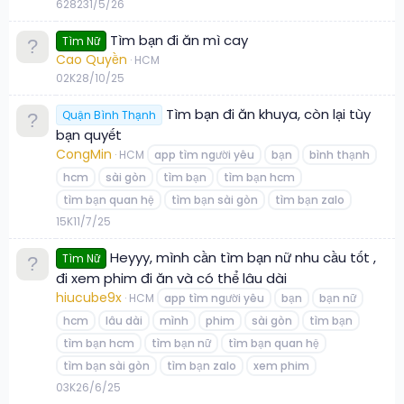
6
282
31/5/26
Tìm bạn đi ăn mì cay
Tìm Nữ
Cao Quyền
HCM
0
2K
28/10/25
Tìm bạn đi ăn khuya, còn lại tùy
Quận Bình Thạnh
bạn quyết
CongMin
HCM
app tìm người yêu
bạn
bình thạnh
hcm
sài gòn
tìm bạn
tìm bạn hcm
tìm bạn quan hệ
tìm bạn sài gòn
tìm bạn zalo
1
5K
11/7/25
Heyyy, mình cần tìm bạn nữ nhu cầu tốt ,
Tìm Nữ
đi xem phim đi ăn và có thể lâu dài
hiucube9x
HCM
app tìm người yêu
bạn
bạn nữ
hcm
lâu dài
mình
phim
sài gòn
tìm bạn
tìm bạn hcm
tìm bạn nữ
tìm bạn quan hệ
tìm bạn sài gòn
tìm bạn zalo
xem phim
0
3K
26/6/25